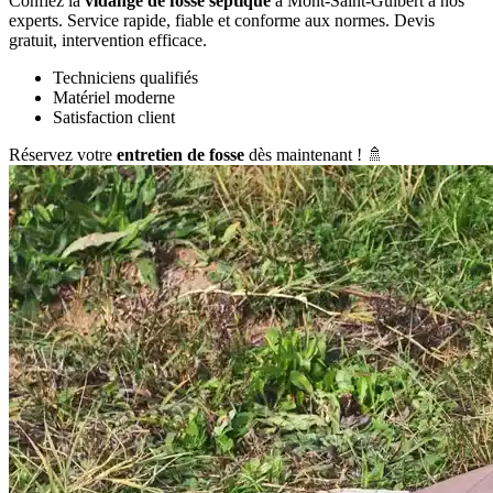
Confiez la
vidange de fosse septique
à Mont-Saint-Guibert à nos
experts. Service rapide, fiable et conforme aux normes. Devis
gratuit, intervention efficace.
Techniciens qualifiés
Matériel moderne
Satisfaction client
Réservez votre
entretien de fosse
dès maintenant ! 🚿