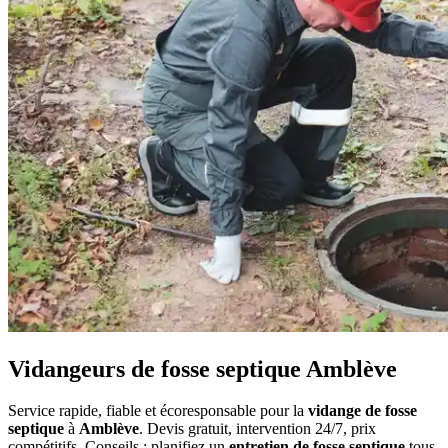
Vidangeurs de fosse septique Amblève
Service rapide, fiable et écoresponsable pour la
vidange de fosse
septique
à
Amblève
. Devis gratuit, intervention 24/7, prix
compétitifs. Conseils : planifiez un
entretien de fosse septique
tous