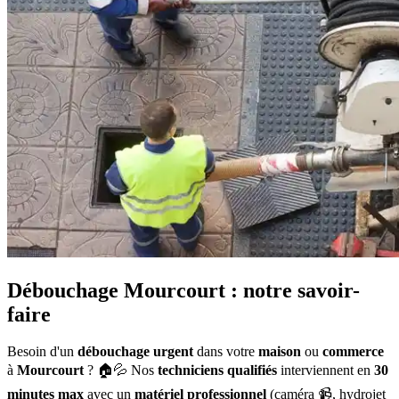
Débouchage Mourcourt : notre savoir-
faire
Besoin d'un
débouchage urgent
dans votre
maison
ou
commerce
à
Mourcourt
? 🏠💦 Nos
techniciens qualifiés
interviennent en
30
minutes max
avec un
matériel professionnel
(caméra 📹, hydrojet