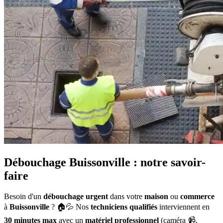
Débouchage Buissonville : notre savoir-
faire
Besoin d'un
débouchage urgent
dans votre
maison
ou
commerce
à
Buissonville
? 🏠💦 Nos
techniciens qualifiés
interviennent en
30 minutes max
avec un
matériel professionnel
(caméra 📹,