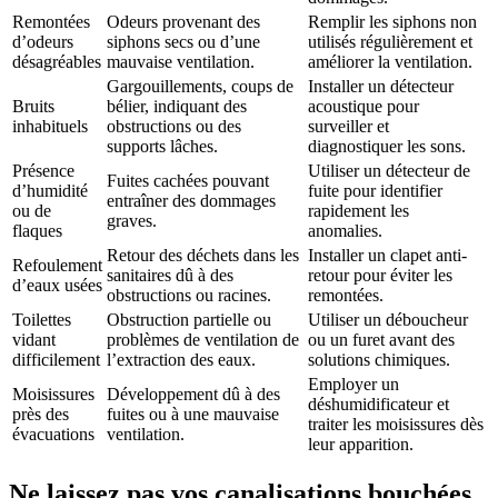
Remontées
Odeurs provenant des
Remplir les siphons non
d’odeurs
siphons secs ou d’une
utilisés régulièrement et
désagréables
mauvaise ventilation.
améliorer la ventilation.
Gargouillements, coups de
Installer un détecteur
Bruits
bélier, indiquant des
acoustique pour
inhabituels
obstructions ou des
surveiller et
supports lâches.
diagnostiquer les sons.
Présence
Utiliser un détecteur de
Fuites cachées pouvant
d’humidité
fuite pour identifier
entraîner des dommages
ou de
rapidement les
graves.
flaques
anomalies.
Retour des déchets dans les
Installer un clapet anti-
Refoulement
sanitaires dû à des
retour pour éviter les
d’eaux usées
obstructions ou racines.
remontées.
Toilettes
Obstruction partielle ou
Utiliser un déboucheur
vidant
problèmes de ventilation de
ou un furet avant des
difficilement
l’extraction des eaux.
solutions chimiques.
Employer un
Moisissures
Développement dû à des
déshumidificateur et
près des
fuites ou à une mauvaise
traiter les moisissures dès
évacuations
ventilation.
leur apparition.
Ne laissez pas vos canalisations bouchées